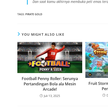
Dan saat kamu akhirnya membuka peti emas terak
TAGS
:
PIRATE GOLD
YOU MIGHT ALSO LIKE
Football Penny Roller: Serunya
Fruit Stor
Pertandingan Bola ala Mesin
Pe
Arcade!
Juli 13, 2025