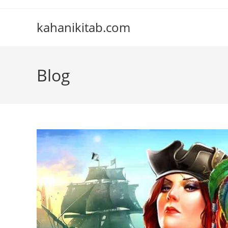
Skip
to
kahanikitab.com
content
Blog