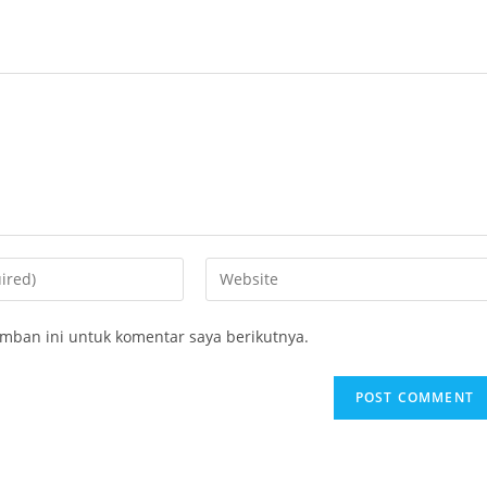
Enter
your
website
mban ini untuk komentar saya berikutnya.
URL
(optional)