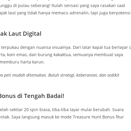
ggu di pulau seberang! Itulah sensasi yang saya rasakan saat
ak laut yang tidak hanya memacu adrenalin, tapi juga berpotensi
k Laut Digital
 terpukau dengan nuansa visualnya. Dari latar kapal tua berlayar 
harta, koin emas, dan burung kakaktua, semuanya membuat saya
g memburu harta karun.
mua peti mudah ditemukan. Butuh strategi, keberanian, dan sedikit
onus di Tengah Badai!
lah sekitar 20 spin biasa, tiba-tiba layar mulai berubah. Suara
entak. Saya langsung masuk ke mode Treasure Hunt Bonus fitur