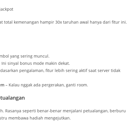
Jackpot
total kemenangan hampir 30x taruhan awal hanya dari fitur ini.
mbol yang sering muncul.
 Ini sinyal bonus mode makin dekat.
dasarkan pengalaman, fitur lebih sering aktif saat server tidak
em
– Kalau nggak ada pergerakan, ganti room.
etualangan
h. Rasanya seperti benar-benar menjalani petualangan, berburu
 justru membawa hadiah mengejutkan.