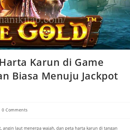
 Harta Karun di Game
tan Biasa Menuju Jackpot
st
0 Comments
mments:
t, angin laut menerpa wajah, dan peta harta karun di tangan