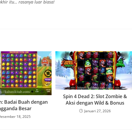
hir itu… rasanya luar biasa!
Spin 4 Dead 2: Slot Zombie &
m: Badai Buah dengan
Aksi dengan Wild & Bonus
ngganda Besar
Januari 27, 2026
Desember 18, 2025