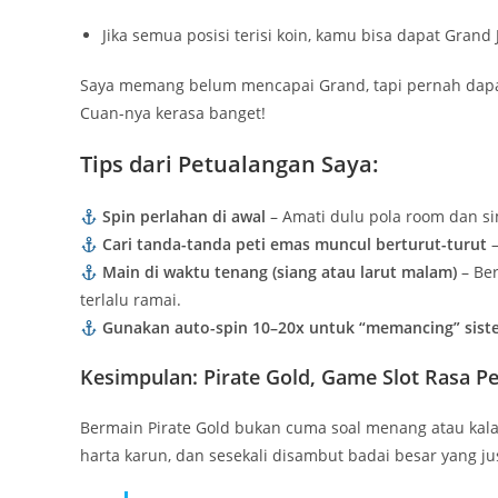
Jika semua posisi terisi koin, kamu bisa dapat Grand 
Saya memang belum mencapai Grand, tapi pernah dapat 
Cuan-nya kerasa banget!
Tips dari Petualangan Saya:
Spin perlahan di awal
– Amati dulu pola room dan si
Cari tanda-tanda peti emas muncul berturut-turut
–
Main di waktu tenang (siang atau larut malam)
– Ber
terlalu ramai.
Gunakan auto-spin 10–20x untuk “memancing” sist
Kesimpulan: Pirate Gold, Game Slot Rasa P
Bermain Pirate Gold bukan cuma soal menang atau kala
harta karun, dan sesekali disambut badai besar yang