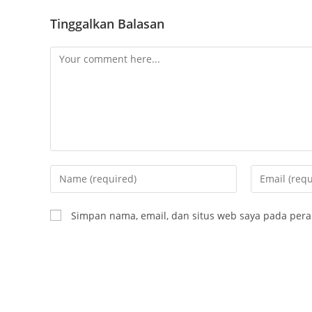
Tinggalkan Balasan
Comment
Enter
Enter
your
your
name
email
Simpan nama, email, dan situs web saya pada pera
or
address
username
to
to
comment
comment