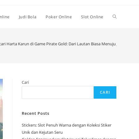
Toggle
nline
Judi Bola
Poker Online
Slot Online
website
ri Harta Karun di Game Pirate Gold: Dari Lautan Biasa Menuju Jackpot Luar
search
Cari
CARI
Recent Posts
Stickers: Slot Penuh Warna dengan Koleksi Stiker
Unik dan Kejutan Seru